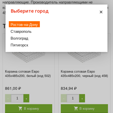
направляющие. Производитель направляющими не
комплектует. Длина направляющих для данного типа корзин
×
Выберите город
450 мм (рекомендовано). Нагрузка: до 25кг.
Ростов-на-Дону
Товары из этой категории
Ставрополь
Волгоград
Пятигорск
Корзина сотовая Евро
Корзина сотовая Евро
435х485х200, белый (код 502)
435х485х200, черный (код 458)
861,00
834,94
₽
₽
−
+
−
+
В корзину
В корзину