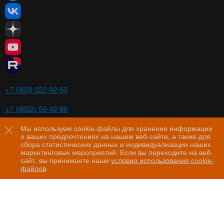
Ростов-на-Дону
+7 (863) 222-82-50
Ставрополь
+7 (8652) 59-42-89
Волгоград
+7 (8442) 29-00-21
Мы используем cookie-файлы для хранения информации
о ваших предпочтениях на нашем веб-сайте, а также для
Пятигорск
сбора статистических данных и индивидуализации наших
+7 (8793) 97-60-44
маркетинговых мероприятий. Если вы переходите на веб-
сайт, вы принимаете наши
условия использования cookie-
файлов
.