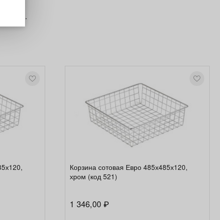
ь
о 25кг.
85х120,
Корзина сотовая Евро 485х485х120,
хром (код 521)
1 346,00
₽